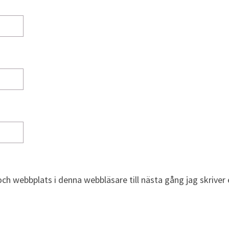
A
G
S
M
O
D
L
J
U
D
B
O
K
ch webbplats i denna webbläsare till nästa gång jag skrive