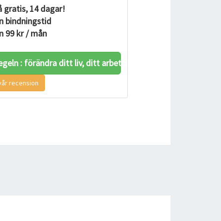
 gratis, 14 dagar!
n bindningstid
n 99 kr / mån
geln : förändra ditt liv, ditt arbete och ditt självförtro
vår recension