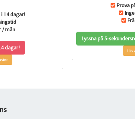
T
Prova på
A
Inge
 i 14 dagar!
R
Frå
ingstid
B
r / mån
E
Lyssna på 5-sekundersre
T
 14 dagar!
E
Läs 
O
nsion
C
H
D
I
T
T
ins
S
J
Ä
L