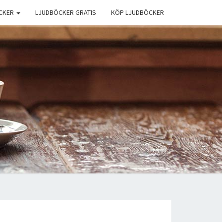
CKER
LJUDBÖCKER GRATIS
KÖP LJUDBÖCKER