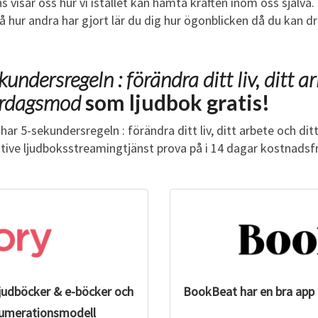
ins visar oss hur vi istället kan hämta kraften inom oss själv
Ö
hur andra har gjort lär du dig hur ögonblicken då du kan driv
R
Ä
N
kundersregeln : förändra ditt liv, ditt a
D
ardagsmod
som ljudbok gratis!
R
A
har 5-sekundersregeln : förändra ditt liv, ditt arbete och d
D
ktive ljudboksstreamingtjänst prova på i 14 dagar kostnadsf
I
T
T
L
I
V
,
D
ljudböcker & e-böcker och
BookBeat har en bra app 
I
T
renumerationsmodell