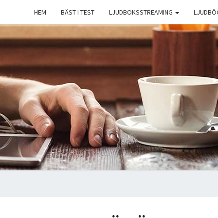
HEM
BÄST I TEST
LJUDBOKSSTREAMING
LJUDBÖ
5