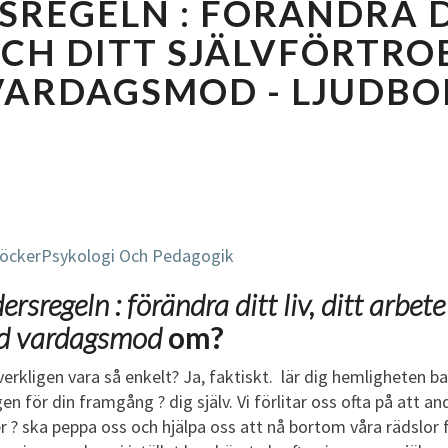
REGELN : FÖRÄNDRA DI
-
S
CH DITT SJÄLVFÖRTR
E
VARDAGSMOD - LJUDBO
K
U
N
D
E
R
S
öcker
Psykologi Och Pedagogik
R
E
rsregeln : förändra ditt liv, ditt arbet
G
med vardagsmod
om?
E
L
t verkligen vara så enkelt? Ja, faktiskt. lär dig hemligheten 
N
n för din framgång ? dig själv. Vi förlitar oss ofta på att an
:
r ? ska peppa oss och hjälpa oss att nå bortom våra rädslor 
F