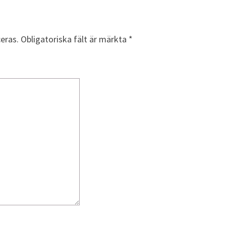
V
F
Ö
eras.
Obligatoriska fält är märkta
*
R
T
R
O
E
N
D
E
M
E
D
V
A
R
D