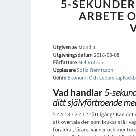
5-SEKUNDERS
ARBETE O
Utgiven av
Mondial
Utgivningsdatum
2018-08-08
Författare
Mel Robbins
Uppläsare
Sofia Berntsson
Genre
Ekonomi Och Ledarskap
Fackb
Vad handlar
5-sekunde
ditt självförtroende 
5 ? 4 ? 3 ? 2 ? 1 ? sätt igång! Kan de
att övertala den som brukar stå i väge
föräldrar, lärare, vänner och mentore