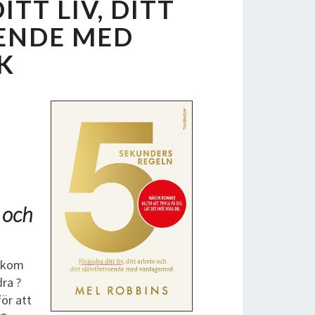
TT LIV, DITT
OENDE MED
K
e och
bakom
dra ?
för att