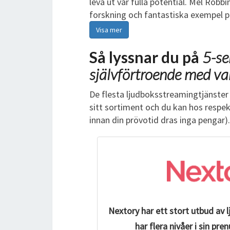
leva ut vår fulla potential. Mel Robb
forskning och fantastiska exempel på 
Visa mer
Så lyssnar du på
5-se
självförtroende med v
De flesta ljudboksstreamingtjänster 
sitt sortiment och du kan hos respe
innan din prövotid dras inga pengar).
Nextory har ett stort utbud av 
har flera nivåer i sin p