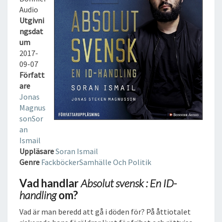
V
Audio
E
Utgivni
N
ngsdat
S
um
K
2017-
:
09-07
E
Författ
N
are
I
Jonas
D
Magnus
-
son
Sor
H
an
A
Ismail
N
Uppläsare
Soran Ismail
D
Genre
Fackböcker
Samhälle Och Politik
L
I
Vad handlar
Absolut svensk : En ID-
N
handling
om?
G
L
Vad är man beredd att gå i döden för? På åttiotalet
J