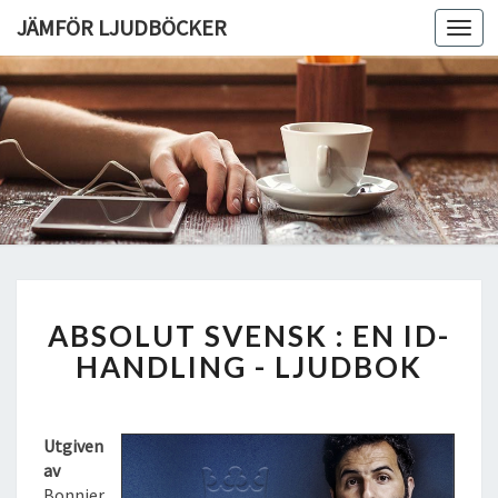
JÄMFÖR LJUDBÖCKER
Toggl
navig
A
ABSOLUT SVENSK : EN ID-
B
S
HANDLING - LJUDBOK
O
L
U
Utgiven
T
av
S
Bonnier