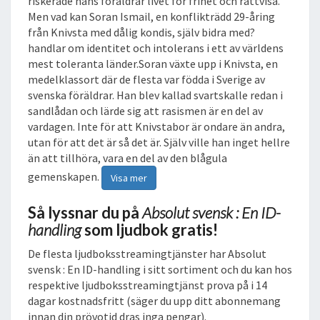
riskerade hans föräldrar livet för frihet och rättvisa.
U
Men vad kan Soran Ismail, en konflikträdd 29-åring
D
från Knivsta med dålig kondis, själv bidra med?
B
handlar om identitet och intolerans i ett av världens
O
mest toleranta länder.Soran växte upp i Knivsta, en
K
medelklassort där de flesta var födda i Sverige av
svenska föräldrar. Han blev kallad svartskalle redan i
sandlådan och lärde sig att rasismen är en del av
vardagen. Inte för att Knivstabor är ondare än andra,
utan för att det är så det är. Själv ville han inget hellre
än att tillhöra, vara en del av den blågula
gemenskapen.
Visa mer
Så lyssnar du på
Absolut svensk : En ID-
handling
som ljudbok gratis!
De flesta ljudboksstreamingtjänster har Absolut
svensk : En ID-handling i sitt sortiment och du kan hos
respektive ljudboksstreamingtjänst prova på i 14
dagar kostnadsfritt (säger du upp ditt abonnemang
innan din prövotid dras inga pengar).