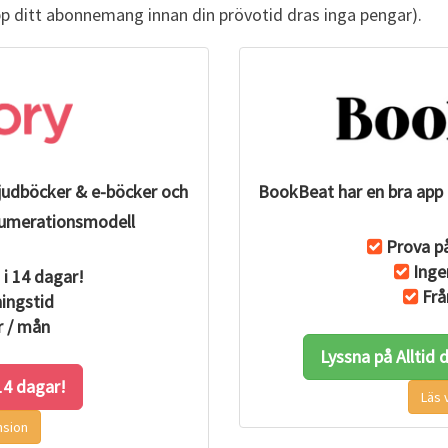
B
pp ditt abonnemang innan din prövotid dras inga pengar).
O
K
ljudböcker & e-böcker och
BookBeat har en bra app 
renumerationsmodell
Prova på
Inge
 i 14 dagar!
Frå
ingstid
r / mån
Lyssna på Alltid
 14 dagar!
Läs 
nsion