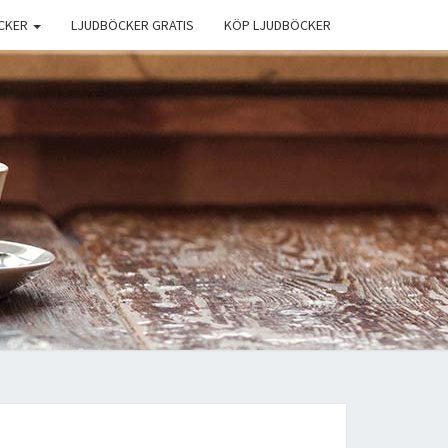
CKER
LJUDBÖCKER GRATIS
KÖP LJUDBÖCKER