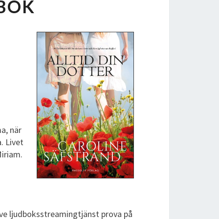
DBOK
a, när
. Livet
Miriam.
tive ljudboksstreamingtjänst prova på