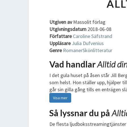
ALL
Utgiven av
Massolit förlag
Utgivningsdatum
2018-06-08
Författare
Caroline Säfstrand
Uppläsare
Julia Dufvenius
Genre
Romaner
Skönlitteratur
Vad handlar
Alltid di
I det gula huset på åsen står Jill B
som helst. Hon ställer upp, hjälper ti
går sin gilla gång tills en enträgen 
Visa mer
Så lyssnar du på
Allt
De flesta ljudboksstreamingtjänster 