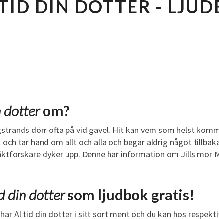
TID DIN DOTTER - LJU
L
L
T
I
D
D
I
N
D
n dotter
om?
O
T
ergstrands dörr ofta på vid gavel. Hit kan vem som helst komm
T
ll och tar hand om allt och alla och begär aldrig något tillbaka
E
släktforskare dyker upp. Denne har information om Jills mor 
R
L
J
id din dotter
som ljudbok gratis!
U
D
har Alltid din dotter i sitt sortiment och du kan hos respek