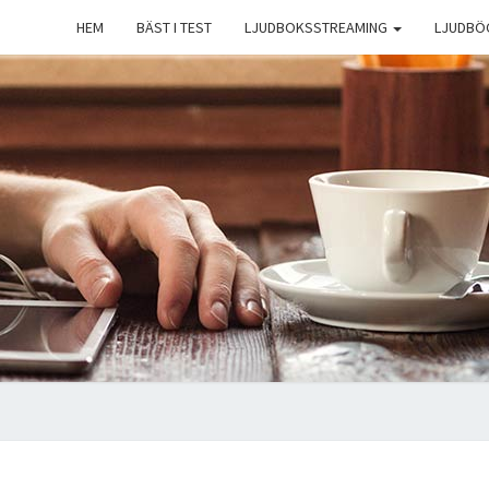
HEM
BÄST I TEST
LJUDBOKSSTREAMING
LJUDBÖ
A