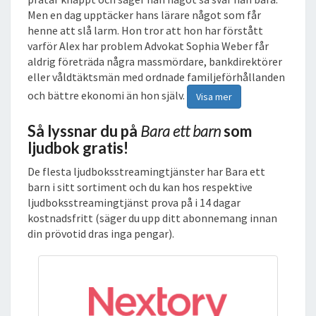
Men en dag upptäcker hans lärare något som får
henne att slå larm. Hon tror att hon har förstått
varför Alex har problem Advokat Sophia Weber får
aldrig företräda några massmördare, bankdirektörer
eller våldtäktsmän med ordnade familjeförhållanden
och bättre ekonomi än hon själv.
Visa mer
Så lyssnar du på
Bara ett barn
som
ljudbok gratis!
De flesta ljudboksstreamingtjänster har Bara ett
barn i sitt sortiment och du kan hos respektive
ljudboksstreamingtjänst prova på i 14 dagar
kostnadsfritt (säger du upp ditt abonnemang innan
din prövotid dras inga pengar).