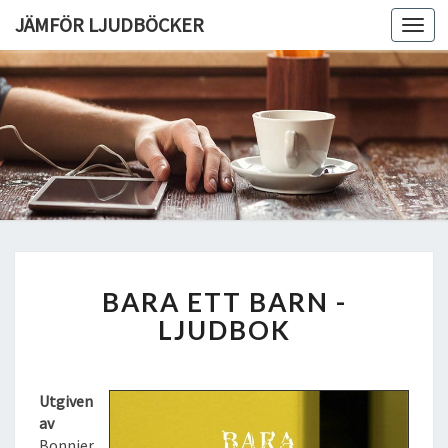
JÄMFÖR LJUDBÖCKER
Toggl
navig
B
BARA ETT BARN -
A
R
LJUDBOK
A
E
T
Utgiven
T
av
B
Bonnier