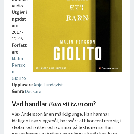
A
Audio
R
Utgivni
N
ngsdat
L
um
J
2017-
U
12-05
D
Författ
B
are
O
Malin
K
Persso
n
Giolito
Uppläsare
Anja Lundqvist
Genre
Deckare
Vad handlar
Bara ett barn
om?
Alex Andersson är en märklig unge. Han hamnar
ideligen i nya slagsmål, har svårt att koncentrera sig i
skolan och sitter och somnar på lektionerna. Han
pratar knappt och säger han något så svär han bara.