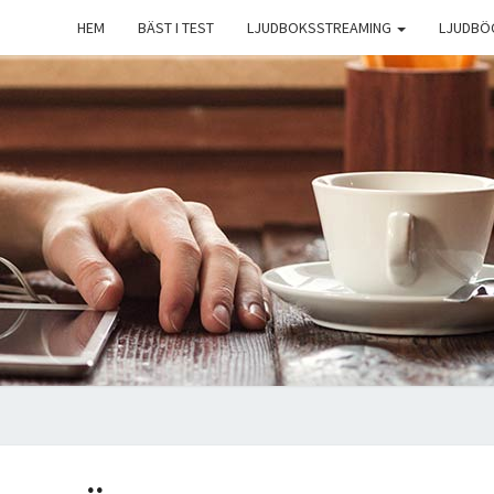
HEM
BÄST I TEST
LJUDBOKSSTREAMING
LJUDBÖ
B