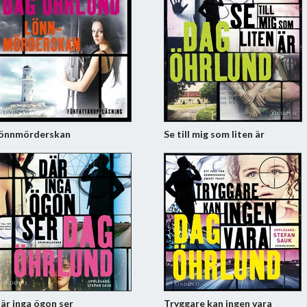
önnmörderskan
Se till mig som liten är
är inga ögon ser
Tryggare kan ingen vara