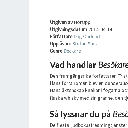
Utgiven av
HörOpp!
Utgivningsdatum
2014-04-14
Författare
Dag Öhrlund
Uppläsare
Stefan Sauk
Genre
Deckare
Vad handlar
Besökar
Den framgångsrike författaren Trista
Hans förra roman blev en dundersuccé
Hans äktenskap knakar i fogarna och 
flaska whisky med sin granne, den t
Så lyssnar du på
Bes
De flesta ljudboksstreamingtjänster 