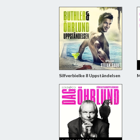
Silfverbielke 8 Uppståndelsen
M