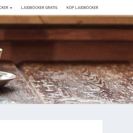
CKER
LJUDBÖCKER GRATIS
KÖP LJUDBÖCKER