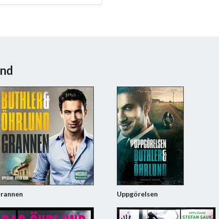
und
rannen
Uppgörelsen