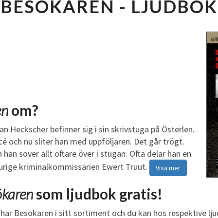
BESÖKAREN - LJUDBOK
E
S
Ö
K
A
R
E
N
L
en
om?
J
U
n Heckscher befinner sig i sin skrivstuga på Österlen.
D
 och nu sliter han med uppföljaren. Det går trögt.
B
han sover allt oftare över i stugan. Ofta delar han en
O
jurige kriminalkommissarien Ewert Truut.
Visa mer
K
ökaren
som ljudbok gratis!
har Besökaren i sitt sortiment och du kan hos respektive lj