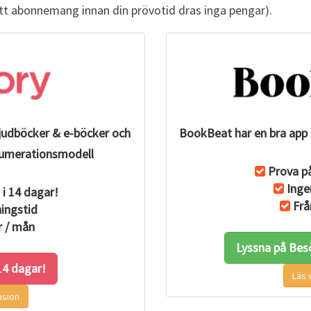
itt abonnemang innan din prövotid dras inga pengar).
ljudböcker & e-böcker och
BookBeat har en bra app 
renumerationsmodell
Prova på
Inge
 i 14 dagar!
Frå
ingstid
r / mån
Lyssna på Bes
 14 dagar!
Läs 
nsion