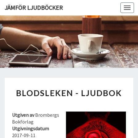
JÄMFÖR LJUDBÖCKER
Toggl
navig
B
BLODSLEKEN - LJUDBOK
L
O
D
S
Utgiven av
Brombergs
L
Bokförlag
E
Utgivningsdatum
K
2017-09-11