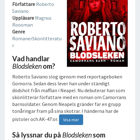
E
Författare
Roberto
N
Saviano
L
Uppläsare
Magnus
J
Roosman
U
Genre
D
Romaner
Skönlitteratu
B
r
O
K
Vad handlar
Blodsleken
om?
Roberto Saviano slog igenom med reportageboken
Gomorra. Sedan dess lever han under ständigt
dödshot från maffian i Neapel. Nu debuterar han som
skönlitterär författare med en roman om Camorrans
barnsoldater. Genom Neapels gränder far en grupp
tonåringar fram på sina skotrar. I händerna har de
pistoler och AK-47:or.
Visa mer
Så lyssnar du på
Blodsleken
som