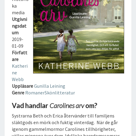
S
ka
A
media
R
Utgivni
V
ngsdat
L
um
J
2019-
U
01-09
D
Författ
B
are
O
Katheri
K
ne
Webb
Uppläsare
Gunilla Leining
Genre
Romaner
Skönlitteratur
Vad handlar
Carolines arv
om?
Systrarna Beth och Erica återvänder till familjens
släktgods en mörk och fuktig vinterdag. När de går
igenom gammelmormor Carolines tillhörigheter,
väller minnena över dem. Idylliska barndomssomrar