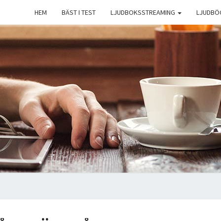
HEM
BÄST I TEST
LJUDBOKSSTREAMING
LJUDBÖ
D