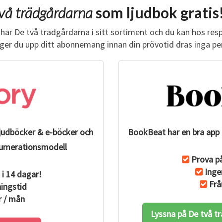
U
vå trädgårdarna
som ljudbok gratis
D
B
har De två trädgårdarna i sitt sortiment och du kan hos re
O
äger du upp ditt abonnemang innan din prövotid dras inga pe
K
ljudböcker & e-böcker och
BookBeat har en bra app 
renumerationsmodell
Prova på
Inge
 i 14 dagar!
Frå
ingstid
r / mån
Lyssna på De två 