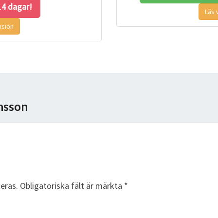
 14 dagar!
Läs 
nsion
nsson
eras.
Obligatoriska fält är märkta
*