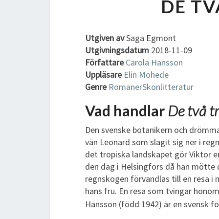
DE TV
Utgiven av
Saga Egmont
Utgivningsdatum
2018-11-09
Författare
Carola Hansson
Uppläsare
Elin Mohede
Genre
Romaner
Skönlitteratur
Vad handlar
De två t
Den svenske botanikern och drömmaren
vän Leonard som slagit sig ner i regn
det tropiska landskapet gör Viktor en 
den dag i Helsingfors då han mötte d
regnskogen förvandlas till en resa i
hans fru. En resa som tvingar honom
Hansson (född 1942) är en svensk fö