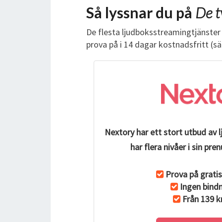
Så lyssnar du på
De t
De flesta ljudboksstreamingtjänster 
prova på i 14 dagar kostnadsfritt (s
Nextory har ett stort utbud av 
har flera nivåer i sin p
Prova på gratis
Ingen bindn
Från 139 k