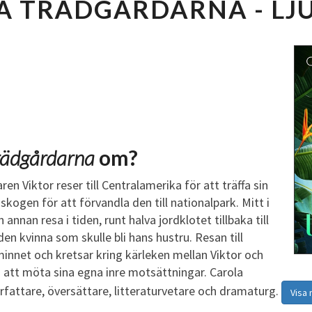
Å TRÄDGÅRDARNA - L
E
T
V
Å
T
R
Ä
D
G
rädgårdarna
om?
Å
R
 Viktor reser till Centralamerika för att träffa sin
D
skogen för att förvandla den till nationalpark. Mitt i
A
annan resa i tiden, runt halva jordklotet tillbaka till
R
en kvinna som skulle bli hans hustru. Resan till
N
 minnet och kretsar kring kärleken mellan Viktor och
A
 att möta sina egna inre motsättningar. Carola
L
rfattare, översättare, litteraturvetare och dramaturg.
Visa
J