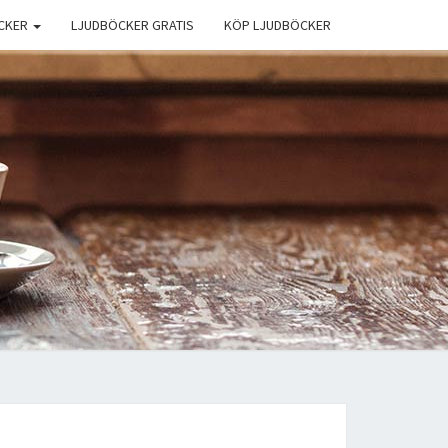
CKER
LJUDBÖCKER GRATIS
KÖP LJUDBÖCKER