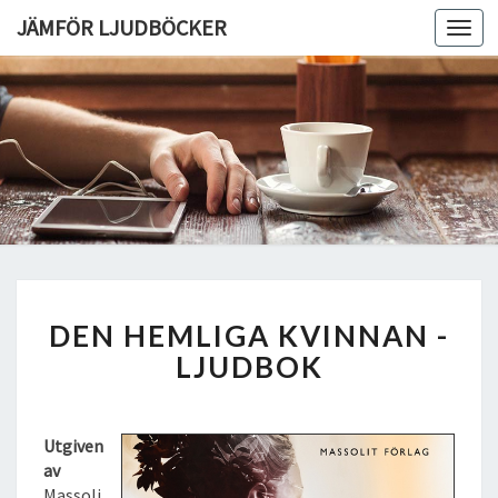
JÄMFÖR LJUDBÖCKER
Toggl
navig
D
DEN HEMLIGA KVINNAN -
E
N
LJUDBOK
H
E
M
Utgiven
L
av
I
Massoli