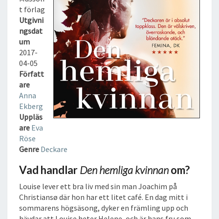
G
t förlag
A
Utgivni
K
ngsdat
V
um
I
2017-
N
04-05
N
Författ
A
are
N
Anna
L
Ekberg
J
Uppläs
U
are
Eva
D
Röse
B
Genre
Deckare
O
K
Vad handlar
Den hemliga kvinnan
om?
Louise lever ett bra liv med sin man Joachim på
Christiansø där hon har ett litet café. En dag mitt i
sommarens högsäsong, dyker en främling upp och
hävdar att Louise heter Helene, och är hans fru som