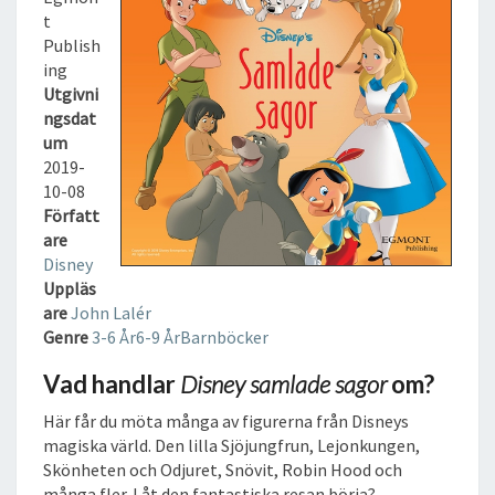
M
t
L
Publish
A
ing
D
Utgivni
E
ngsdat
S
um
A
2019-
G
10-08
O
Författ
R
are
L
Disney
J
Uppläs
U
are
John Lalér
D
Genre
3-6 År
6-9 År
Barnböcker
B
O
Vad handlar
Disney samlade sagor
om?
K
Här får du möta många av figurerna från Disneys
magiska värld. Den lilla Sjöjungfrun, Lejonkungen,
Skönheten och Odjuret, Snövit, Robin Hood och
många fler. Låt den fantastiska resan börja?.