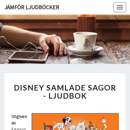
JÄMFÖR LJUDBÖCKER
Toggl
navig
D
DISNEY SAMLADE SAGOR
I
S
- LJUDBOK
N
E
Y
Utgiven
S
av
A
Egmon