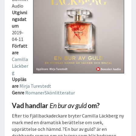
U
Audio
L
Utgivni
D
ngsdat
L
um
J
2019-
U
04-11
D
Författ
B
are
O
Camilla
K
Läckber
g
Uppläs
are
Mirja Turestedt
Genre
Romaner
Skönlitteratur
Vad handlar
En bur av guld
om?
Efter tio Fjällbackadeckare bryter Camilla Läckberg ny
mark med en dramatisk berättelse om svek,
upprättelse och hämnd. ?En bur av guld? är en
drabbande roman om en kvinna som blir bedragen