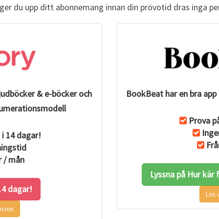
D
äger du upp ditt abonnemang innan din prövotid dras inga pe
B
O
K
ljudböcker & e-böcker och
BookBeat har en bra app 
renumerationsmodell
Prova på
Inge
 i 14 dagar!
Frå
ingstid
r / mån
Lyssna på Hur kär 
 14 dagar!
Läs 
nsion