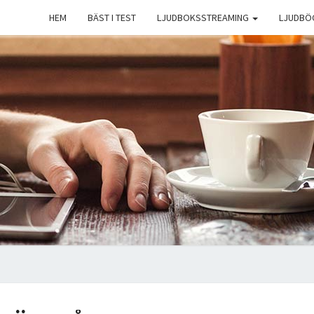
HEM
BÄST I TEST
LJUDBOKSSTREAMING
LJUDBÖ
H