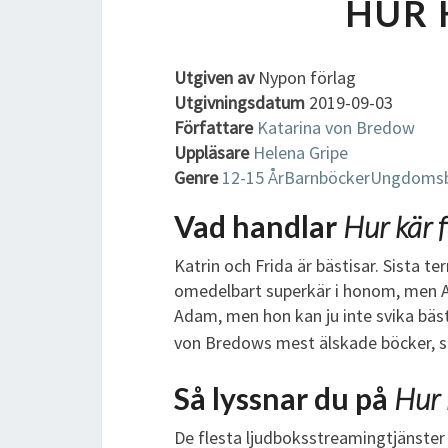
HUR 
Utgiven av
Nypon förlag
Utgivningsdatum
2019-09-03
Författare
Katarina von Bredow
Uppläsare
Helena Gripe
Genre
12-15 År
Barnböcker
Ungdomsb
Vad handlar
Hur kär f
Katrin och Frida är bästisar. Sista te
omedelbart superkär i honom, men Ada
Adam, men hon kan ju inte svika bäst
von Bredows mest älskade böcker, so
Så lyssnar du på
Hur 
De flesta ljudboksstreamingtjänster 