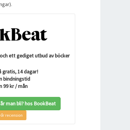
ngar).
och ett gediget utbud av böcker
 gratis, 14 dagar!
n bindningstid
n 99 kr / mån
får man bli? hos BookBeat
vår recension