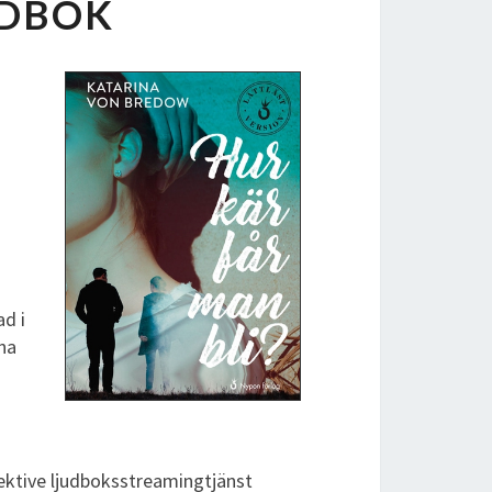
UDBOK
ad i
na
pektive ljudboksstreamingtjänst