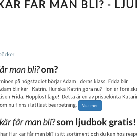
KÄR FÅR MAN BLI? - LJ
U
R
K
Ä
R
F
Å
öcker
R
M
år man bli?
om?
A
N
rminen på högstadiet börjar Adam i deras klass. Frida blir
B
m blir kär i Katrin. Hur ska Katrin göra nu? Hon är förälsk
L
isen Frida. Hopplöst läge! Detta är en av prisbelönta Katari
I
m nu finns i lättläst bearbetning.
Visa mer
?
L
kär får man bli?
som ljudbok gratis!
J
U
har Hur kär får man bli? i sitt sortiment och du kan hos res