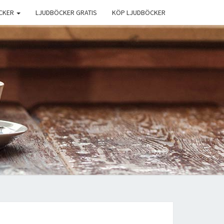
CKER
LJUDBÖCKER GRATIS
KÖP LJUDBÖCKER