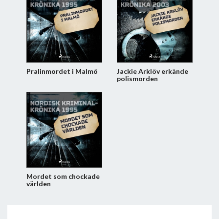
Pralinmordet i Malmö
Jackie Arklöv erkände
polismorden
Mordet som chockade
världen