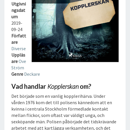
K
Utgivni
A
ngsdat
N
um
L
2019-
J
09-24
U
Författ
D
are
B
Diverse
O
Uppläs
K
are
Ove
Ström
Genre
Deckare
Vad handlar
Kopplerskan
om?
Det började som en vanlig kopplerihärva. Under
vården 1976 kom det till polisens kännedom att en
kvinna i centrala Stockholm förmedlade kontakt
mellan flickor, som oftast var väldigt unga, och
sexköpande män. Polisen påbörjade det tidskrävande
arbetet med att kartlägga verksamheten, och det