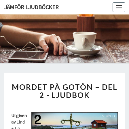
JÄMFÖR LJUDBÖCKER
Toggl
navig
M
MORDET PÅ GOTÖN – DEL
O
R
2 - LJUDBOK
D
E
T
Utgiven
P
av
Lind
Å
& Co