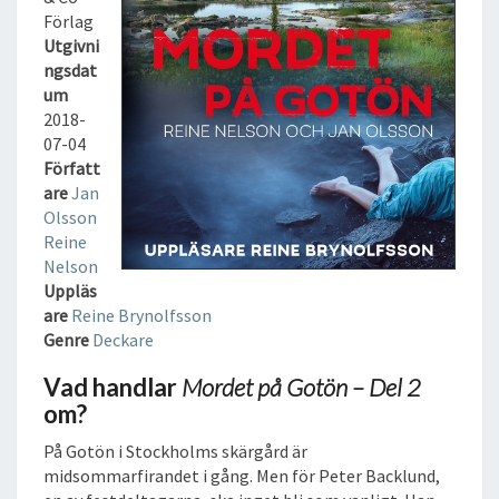
G
Förlag
O
Utgivni
T
ngsdat
Ö
um
N
2018-
–
07-04
D
Författ
E
are
Jan
L
Olsson
2
Reine
L
Nelson
J
Uppläs
U
are
Reine Brynolfsson
D
Genre
Deckare
B
O
Vad handlar
Mordet på Gotön – Del 2
K
om?
På Gotön i Stockholms skärgård är
midsommarfirandet i gång. Men för Peter Backlund,