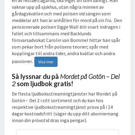
en av festdeltagarna, ska inget bli som vanligt. Han
vaknar upp på sjukhus, utan några minnen av
gårdagskvällen och med polisen vid sängen som
meddelar att han är anhållen för mord på sin fru. Den
pensionerade polisen Sigge Wall blir snart indragen i
fallet och tillsammans med Backlunds
försvarsadvokat Carolin van Bommel hittar han spår
som pekar bort från polisens teorier; spår med
kopplingar till andra tider, andra kvällar och andra
passioner..
Visa mer
Så lyssnar du på
Mordet på Gotön – Del
2
som ljudbok gratis!
De flesta ljudboksstreamingtjänster har Mordet på
Gotön – Del 2 i sitt sortiment och du kan hos
respektive ljudboksstreamingtjänst prova på i 14
dagar kostnadsfritt (säger du upp ditt abonnemang
innan din prövotid dras inga pengar).