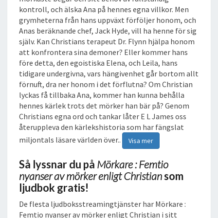
kontroll, och älska Ana på hennes egna villkor. Men
E
grymheterna från hans uppväxt förföljer honom, och
N
Anas beräknande chef, Jack Hyde, vill ha henne för sig
L
själv. Kan Christians terapeut Dr. Flynn hjälpa honom
I
att konfrontera sina demoner? Eller kommer hans
G
före detta, den egoistiska Elena, och Leila, hans
T
tidigare undergivna, vars hängivenhet går bortom allt
C
förnuft, dra ner honom i det förflutna? Om Christian
H
lyckas få tillbaka Ana, kommer han kunna behålla
R
hennes kärlek trots det mörker han bär på? Genom
I
Christians egna ord och tankar låter E L James oss
S
återuppleva den kärlekshistoria som har fängslat
T
I
miljontals läsare världen över..
Visa mer
A
N
Så lyssnar du på
Mörkare : Femtio
L
nyanser av mörker enligt Christian
som
J
ljudbok gratis!
U
D
De flesta ljudboksstreamingtjänster har Mörkare :
B
Femtio nyanser av mörker enligt Christian i sitt