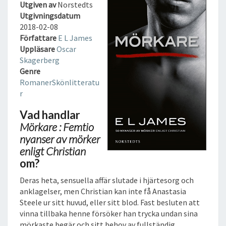
F
Utgiven av
Norstedts
E
Utgivningsdatum
M
2018-02-08
T
Författare
E L James
I
Uppläsare
Oscar
O
Skagerberg
N
Genre
Y
Romaner
Skönlitteratu
A
r
N
Vad handlar
S
Mörkare : Femtio
E
R
nyanser av mörker
A
enligt Christian
V
om?
M
Deras heta, sensuella affär slutade i hjärtesorg och
Ö
anklagelser, men Christian kan inte få Anastasia
R
Steele ur sitt huvud, eller sitt blod. Fast besluten att
K
vinna tillbaka henne försöker han trycka undan sina
E
mörkaste begär och sitt behov av fullständig
R