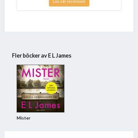
Läs vår recension
Fler böcker av E L James
Mister