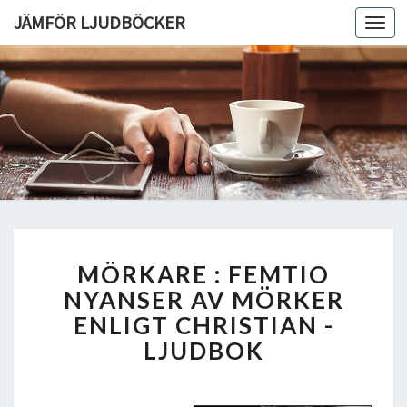
JÄMFÖR LJUDBÖCKER
Toggl
navig
M
MÖRKARE : FEMTIO
Ö
R
NYANSER AV MÖRKER
K
ENLIGT CHRISTIAN -
A
LJUDBOK
R
E
: