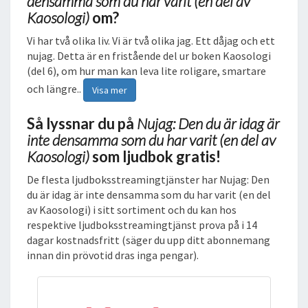
densamma som du har varit (en del av
M
Kaosologi)
om?
A
Vi har två olika liv. Vi är två olika jag. Ett dåjag och ett
S
nujag. Detta är en fristående del ur boken Kaosologi
O
(del 6), om hur man kan leva lite roligare, smartare
M
och längre..
D
Visa mer
U
H
Så lyssnar du på
Nujag: Den du är idag är
A
inte densamma som du har varit (en del av
R
Kaosologi)
som ljudbok gratis!
V
De flesta ljudboksstreamingtjänster har Nujag: Den
A
du är idag är inte densamma som du har varit (en del
R
av Kaosologi) i sitt sortiment och du kan hos
I
respektive ljudboksstreamingtjänst prova på i 14
T
dagar kostnadsfritt (säger du upp ditt abonnemang
(
innan din prövotid dras inga pengar).
E
N
D
E