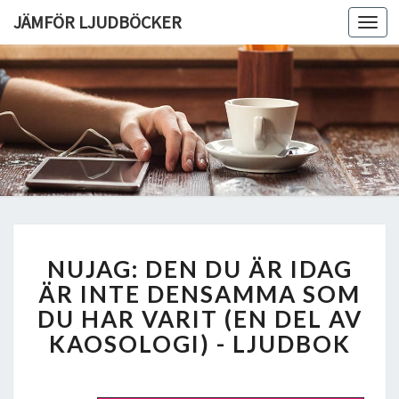
JÄMFÖR LJUDBÖCKER
Toggl
navig
N
NUJAG: DEN DU ÄR IDAG
U
J
ÄR INTE DENSAMMA SOM
A
DU HAR VARIT (EN DEL AV
G
KAOSOLOGI) - LJUDBOK
:
D
E