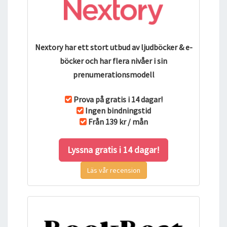
L
A
V
K
Nextory har ett stort utbud av ljudböcker & e-
A
böcker och har flera nivåer i sin
O
S
prenumerationsmodell
O
L
Prova på gratis i 14 dagar!
O
Ingen bindningstid
G
Från 139 kr / mån
I
)
Lyssna gratis i 14 dagar!
L
J
Läs vår recension
U
D
B
O
K