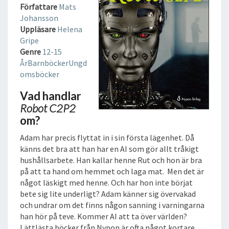
2
Författare
Mats
L
Johansson
J
Uppläsare
Helena
U
Gripe
D
Genre
12-15
B
År
Barnböcker
Ungd
O
omsböcker
K
Vad handlar
Robot C2P2
om?
Adam har precis flyttat in i sin första lägenhet. Då
känns det bra att han har en AI som gör allt tråkigt
hushållsarbete. Han kallar henne Rut och hon är bra
på att ta hand om hemmet och laga mat. Men det är
något läskigt med henne. Och har hon inte börjat
bete sig lite underligt? Adam känner sig övervakad
och undrar om det finns någon sanning i varningarna
han hör på teve. Kommer AI att ta över världen?
Lättlästa böcker från Nypon är ofta något kortare,