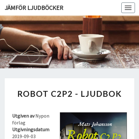
JÄMFÖR LJUDBÖCKER
Toggl
navig
R
ROBOT C2P2 - LJUDBOK
O
B
O
T
Utgiven av
Nypon
C
förlag
2
Utgivningsdatum
P
2019-09-03