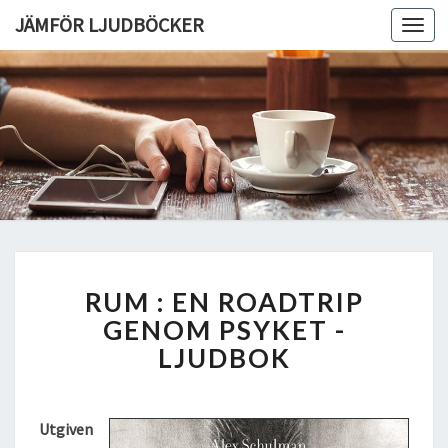
JÄMFÖR LJUDBÖCKER
Toggl
navig
R
RUM : EN ROADTRIP
U
M
GENOM PSYKET -
:
LJUDBOK
E
N
R
Utgiven
O