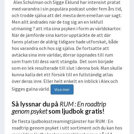
Alex Schulman och Sigge Eklund har intensivt pratat
B
med varandra i sin populära podcast under fem års tid,
O
och trodde själva att det mesta dem emellan var sagt.
K
Men allt ändrades när de tog sig an en lekfull
utmaning ? att rita sina psyken i form av världskartor.
När de jämförde sina kartor upptäckte de att där
fanns platser de aldrig tidigare hade utforskat, både
hos varandra och hos sig själva. De fortsatte att
avtäcka sina inre världar, dörrar öppnades till rum
som fram till dess varit stängda. Det som började
som en lek resulterade till slut i denna bok. Man skulle
kunna kalla det ett försök till en fullständig atlas
över deras inre. Eller helt enkelt en inblick i Alex och
Sigges galna värld.
Visa mer
Så lyssnar du på
RUM : En roadtrip
genom psyket
som ljudbok gratis!
De flesta ljudboksstreamingtjänster har RUM : En
roadtrip genom psyket i sitt sortiment och du kan hos