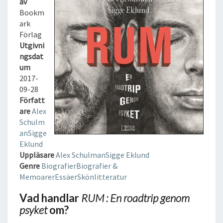
av
A
Bookm
D
ark
T
Förlag
R
Utgivni
I
ngsdat
P
um
G
2017-
E
09-28
N
Författ
O
are
Alex
M
Schulm
P
an
Sigge
S
Eklund
Y
Uppläsare
Alex Schulman
Sigge Eklund
K
Genre
Biografier
Biografier &
E
Memoarer
Essäer
Skönlitteratur
T
L
Vad handlar
RUM : En roadtrip genom
J
psyket
om?
U
D