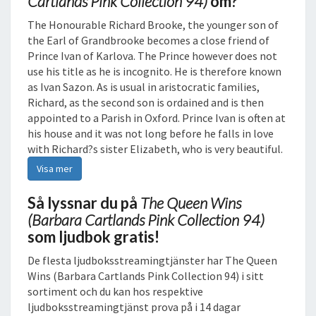
Cartlands Pink Collection 94)
om?
P
The Honourable Richard Brooke, the younger son of
I
the Earl of Grandbrooke becomes a close friend of
N
Prince Ivan of Karlova. The Prince however does not
K
use his title as he is incognito. He is therefore known
C
as Ivan Sazon. As is usual in aristocratic families,
O
Richard, as the second son is ordained and is then
L
appointed to a Parish in Oxford. Prince Ivan is often at
L
his house and it was not long before he falls in love
E
with Richard?s sister Elizabeth, who is very beautiful.
C
Visa mer
T
I
Så lyssnar du på
The Queen Wins
O
N
(Barbara Cartlands Pink Collection 94)
9
som ljudbok gratis!
4
De flesta ljudboksstreamingtjänster har The Queen
)
Wins (Barbara Cartlands Pink Collection 94) i sitt
L
sortiment och du kan hos respektive
J
ljudboksstreamingtjänst prova på i 14 dagar
U