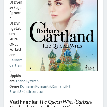
W
Utgiven
I
av
Saga
N
Egmon
S
t
(
Utgivni
B
ngsdat
A
um
R
2019-
B
09-25
A
Författ
R
are
A
Barbara
C
Cartlan
A
d
R
Uppläs
T
are
Anthony Wren
L
Genre
Romaner
Romantik
Romantik &
A
Erotik
Skönlitteratur
N
Vad handlar
The Queen Wins (Barbara
D
S