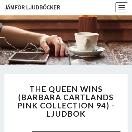
JÄMFÖR LJUDBÖCKER
Toggl
navig
T
THE QUEEN WINS
H
E
(BARBARA CARTLANDS
Q
PINK COLLECTION 94) -
U
LJUDBOK
E
E
N