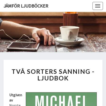
JÄMFÖR LJUDBÖCKER
Toggl
navig
T
TVÅ SORTERS SANNING -
V
Å
LJUDBOK
S
O
R
Utgiven
T
av
E
Norste