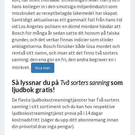
hans kolleger in i den smutsiga miljardindustri som
missbruket av receptbelagda läkemedel har skapat.
Samtidigt aktualiseras ett gammalt fall från hans tid
vid Los Angeles-polisen: en dömd mördare hävdar att
Bosch för många år sedan satte dit honom på falska
grunder, och det verkar finnas indicier som stöder
anklagelserna. Bosch försöker både lösa mordet och
rentvå sitt namn, och inser att det finns två sorters
sanning: den ena gör en fri, den andra begraver en i
mörkret.
Visa mer
Så lyssnar du på
Två sorters sanning
som
ljudbok gratis!
De flesta ljudboksstreamingtjänster har Två sorters
sanning i sitt sortiment och du kan hos respektive
ljudboksstreamingtjänst prova på i 14 dagar
kostnadsfritt (säger du upp ditt abonnemang innan
din prövotid dras inga pengar).