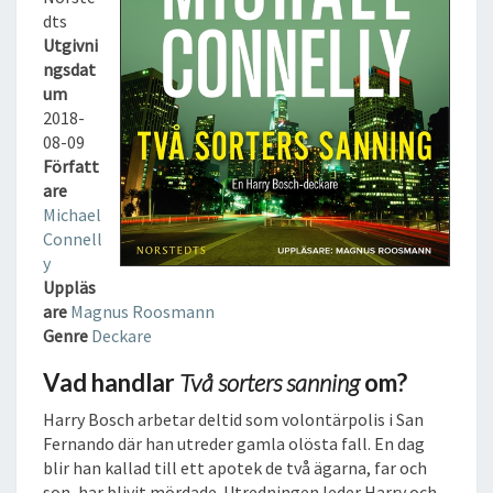
R
dts
S
Utgivni
S
ngsdat
A
um
N
2018-
N
08-09
I
Författ
N
are
G
Michael
L
Connell
J
y
U
Uppläs
D
are
Magnus Roosmann
B
Genre
Deckare
O
K
Vad handlar
Två sorters sanning
om?
Harry Bosch arbetar deltid som volontärpolis i San
Fernando där han utreder gamla olösta fall. En dag
blir han kallad till ett apotek de två ägarna, far och
son, har blivit mördade. Utredningen leder Harry och