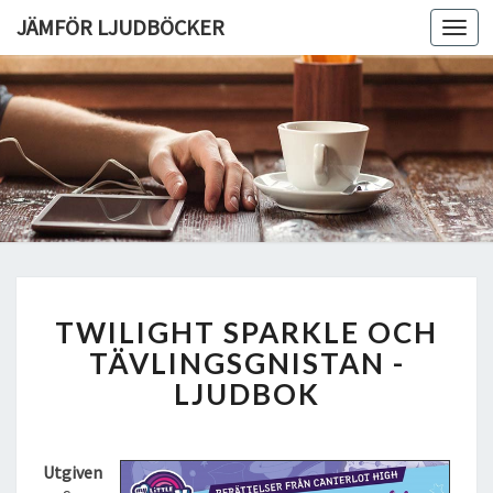
JÄMFÖR LJUDBÖCKER
Toggl
navig
T
TWILIGHT SPARKLE OCH
W
I
TÄVLINGSGNISTAN -
L
LJUDBOK
I
G
H
Utgiven
T