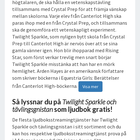
högtalaren, de ska hålla en vetenskapstävling
S
tillsammans med Crystal Prep för att främja vänskap
T
mellan skolorna. Varje elev från Canterlot High ska
A
paras ihop med en från Crystal Prep, och tillsammans
N
ska de genomföra ett vetenskapligt experiment.
L
Twilight Sparkle, som nyligen bytt skola från Crystal
J
Prep till Canterlot High är nervös över att se sina
U
gamla vänner igen. Hon blir ihopparad med Rising
D
Star, som först verkar trevlig men snart börjar
B
Twilight Sparkle misstänka att han har en mörk
O
hemlighet. Arden Hayes är en amerikansk författare
K
som skriver böckerna i Equestria Girls: Berättelser
från Canterlot High-böckerna.
Visa mer
Så lyssnar du på
Twilight Sparkle och
tävlingsgnistan
som ljudbok gratis!
De flesta ljudboksstreamingtjänster har Twilight
Sparkle och tävlingsgnistan i sitt sortiment och du
kan hos respektive ljudboksstreamingtjänst prova på