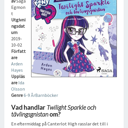
av
Saga
S
Egmon
P
t
A
Utgivni
R
ngsdat
K
um
L
2019-
E
10-02
O
Författ
C
are
H
Arden
T
Hayes
Ä
Uppläs
V
are
Ida
L
Olsson
I
Genre
6-9 År
Barnböcker
N
G
Vad handlar
Twilight Sparkle och
S
tävlingsgnistan
om?
G
N
En eftermiddag på Canterlot High rasslar det till i
I