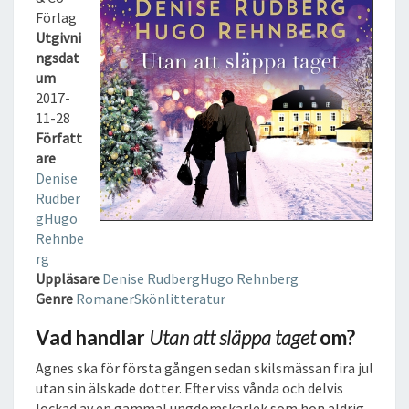
L
Förlag
Ä
Utgivni
P
ngsdat
P
um
A
2017-
T
11-28
A
Författ
G
are
E
Denise
T
Rudber
L
g
Hugo
J
Rehnbe
U
rg
D
Uppläsare
Denise Rudberg
Hugo Rehnberg
B
Genre
Romaner
Skönlitteratur
O
K
Vad handlar
Utan att släppa taget
om?
Agnes ska för första gången sedan skilsmässan fira jul
utan sin älskade dotter. Efter viss vånda och delvis
lockad av en gammal ungdomskärlek som hon aldrig