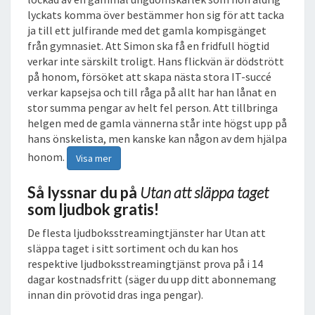
lyckats komma över bestämmer hon sig för att tacka
ja till ett julfirande med det gamla kompisgänget
från gymnasiet. Att Simon ska få en fridfull högtid
verkar inte särskilt troligt. Hans flickvän är dödstrött
på honom, försöket att skapa nästa stora IT-succé
verkar kapsejsa och till råga på allt har han lånat en
stor summa pengar av helt fel person. Att tillbringa
helgen med de gamla vännerna står inte högst upp på
hans önskelista, men kanske kan någon av dem hjälpa
honom.
Visa mer
Så lyssnar du på
Utan att släppa taget
som ljudbok gratis!
De flesta ljudboksstreamingtjänster har Utan att
släppa taget i sitt sortiment och du kan hos
respektive ljudboksstreamingtjänst prova på i 14
dagar kostnadsfritt (säger du upp ditt abonnemang
innan din prövotid dras inga pengar).