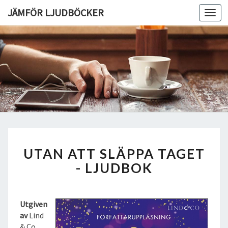
JÄMFÖR LJUDBÖCKER
Toggl
navig
U
UTAN ATT SLÄPPA TAGET
T
A
- LJUDBOK
N
A
T
Utgiven
T
av
Lind
S
& Co