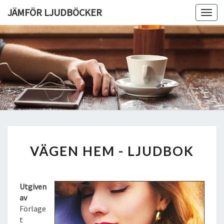
JÄMFÖR LJUDBÖCKER
Toggl
navig
V
VÄGEN HEM - LJUDBOK
Ä
G
E
N
Utgiven
H
av
E
Förlage
M
t