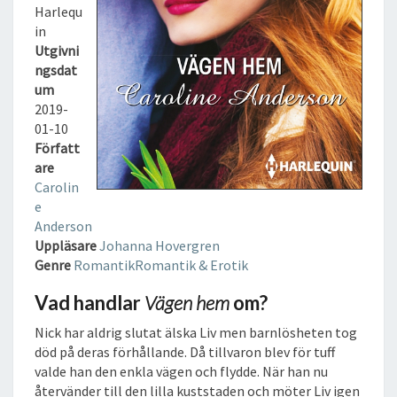
L
Harlequ
J
in
U
Utgivni
D
ngsdat
B
um
O
2019-
K
01-10
Författ
are
Carolin
e
Anderson
Uppläsare
Johanna Hovergren
Genre
Romantik
Romantik & Erotik
Vad handlar
Vägen hem
om?
Nick har aldrig slutat älska Liv men barnlösheten tog
död på deras förhållande. Då tillvaron blev för tuff
valde han den enkla vägen och flydde. När han nu
återvänder till den lilla kuststaden och möter Liv igen