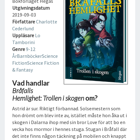
Bokförlaget Hegas
H
Utgivningsdatum
E
2019-09-03
M
Författare
Charlotte
L
Cederlund
I
Uppläsare
Lo
G
Tamborini
H
Genre
9-12
E
År
Barnböcker
Science
T
Fiction
Science Fiction
:
& Fantasy
T
R
Vad handlar
O
Bråfalls
L
Hemlighet: Trollen i skogen
om?
L
E
Astrid är sur. Riktigt förbannad. Solsemestern som
N
hon drömt om blev inte av, istället måste hon åka ut i
I
skogen i Dalarna ihop med sin bror Love för att bo en
S
vecka hos mormor i hennes stuga. Stugan i Bråfall där
K
det inte finns någon täckning på mobilen och knappt
O