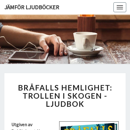
JÄMFÖR LJUDBÖCKER
Toggl
navig
B
BRÅFALLS HEMLIGHET:
R
Å
TROLLEN I SKOGEN -
F
LJUDBOK
A
L
L
Utgiven av
S