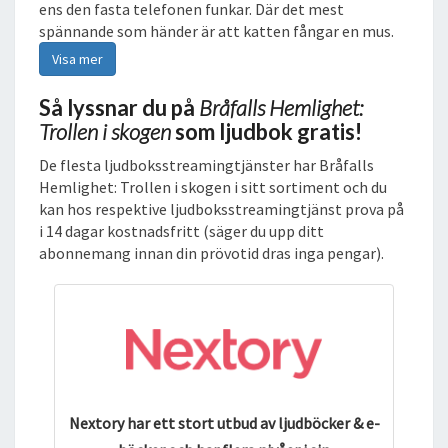
ens den fasta telefonen funkar. Där det mest
G
spännande som händer är att katten fångar en mus.
E
Visa mer
N
L
Så lyssnar du på
Bråfalls Hemlighet:
J
Trollen i skogen
som ljudbok gratis!
U
D
De flesta ljudboksstreamingtjänster har Bråfalls
B
Hemlighet: Trollen i skogen i sitt sortiment och du
O
kan hos respektive ljudboksstreamingtjänst prova på
K
i 14 dagar kostnadsfritt (säger du upp ditt
abonnemang innan din prövotid dras inga pengar).
Nextory har ett stort utbud av ljudböcker & e-