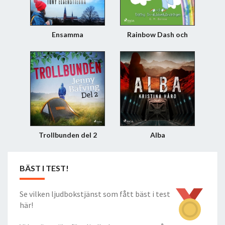
Ensamma
Rainbow Dash och
Daring Do-
dubbelutmaningen
Trollbunden del 2
Alba
BÄST I TEST!
Se vilken ljudbokstjänst som fått bäst i test
här!