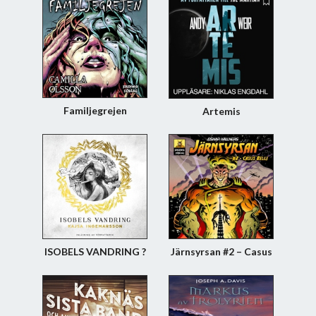
Familjegrejen
Artemis
ISOBELS VANDRING ?
Järnsyrsan #2 – Casus
en berättelse bortom
belli
tid och rum