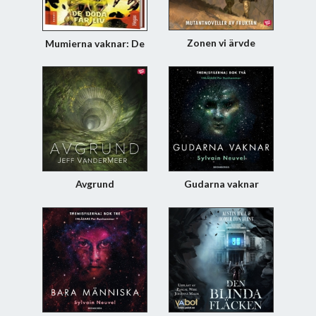
Zonen vi ärvde
Mumierna vaknar: De
döda får liv
Avgrund
Gudarna vaknar