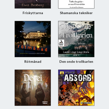
Friskyttarna
Shamanska tekniker
del 2
Rötmånad
Den onde trollkarlen