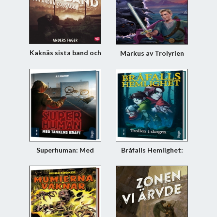
Kaknäs sista band och
Markus av Trolyrien
andra zonsagor
Superhuman: Med
Bråfalls Hemlighet:
tankens kraft
Trollen i skogen