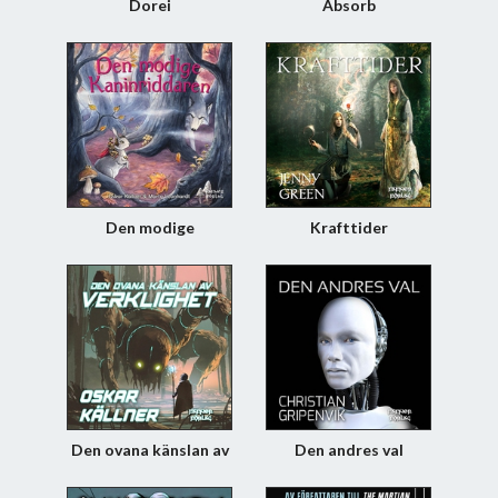
Dorei
Absorb
Den modige
Krafttider
kaninriddaren
Den ovana känslan av
Den andres val
verklighet