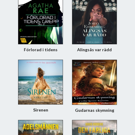
Förlorad i tidens
Alingsås var rädd
grepp 2
Sirenen
Gudarnas skymning