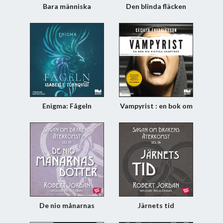
Bara människa
Den blinda fläcken
Enigma: Fågeln
Vampyrist : en bok om
riktiga vampyrer
De nio månarnas
Järnets tid
dotter