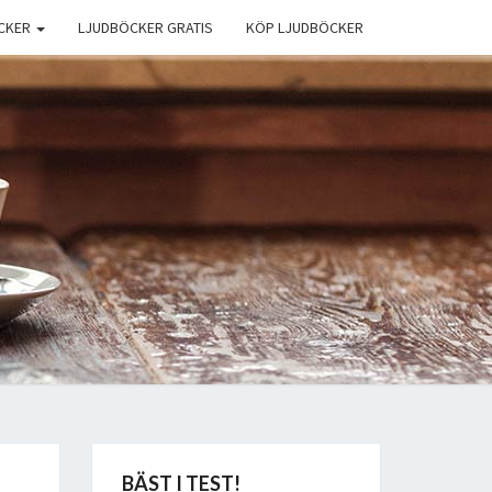
CKER
LJUDBÖCKER GRATIS
KÖP LJUDBÖCKER
BÄST I TEST!