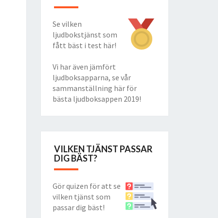
Se vilken
ljudbokstjänst som
fått bäst i test här!
Vi har även jämfört
ljudboksapparna, se vår
sammanställning här för
bästa ljudboksappen 2019
!
VILKEN TJÄNST PASSAR
DIG BÄST?
Gör quizen för att se
vilken tjänst som
passar dig bäst!