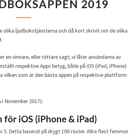
UDBOKSAPPEN 2019
Ä
S
T
A
de olika ljudbokstjänsterna och då kort skrivit om de olika
L
t.
J
U
D
r en vinnare, eller rättare sagt; vi låter användarna av
B
ställt respektive Apps betyg, både på iOS (iPad, iPhone)
O
a vilken som är den bästa appen på respektive plattform
K
S
A
a i November 2017):
P
P
E
 för iOS (iPhone & iPad)
N
av 5. Detta baserat på drygt 100 röster. Allra flest femmor
2