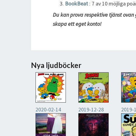
BookBeat
: 7 av 10 möjliga po
Du kan prova respektive tjänst ovan 
skapa ett eget konto!
Nya ljudböcker
2020-02-14
2019-12-28
2019-