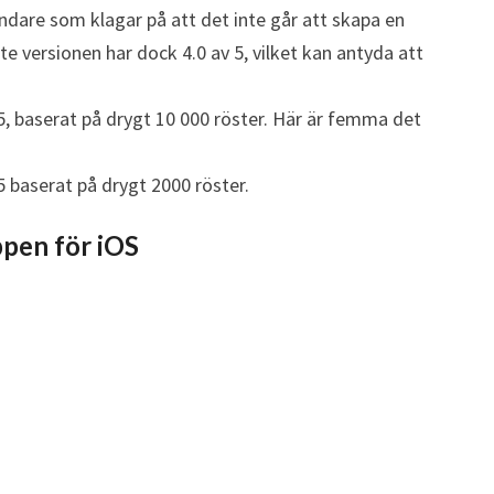
0
ändare som klagar på att det inte går att skapa en
1
e versionen har dock 4.0 av 5, vilket kan antyda att
9
 5, baserat på drygt 10 000 röster. Här är femma det
5 baserat på drygt 2000 röster.
ppen för iOS