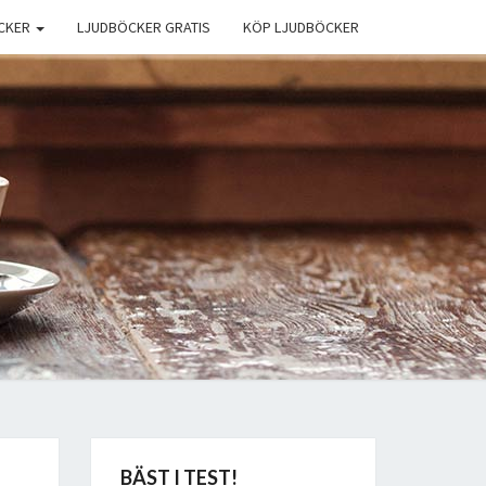
CKER
LJUDBÖCKER GRATIS
KÖP LJUDBÖCKER
BÄST I TEST!