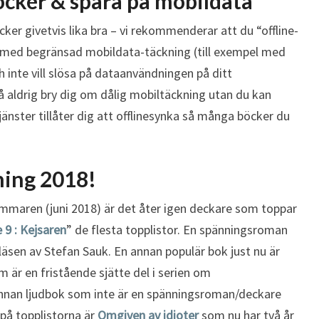
öcker & spara på mobildata
R
A
ker givetvis lika bra – vi rekommenderar att du “offline-
T
r med begränsad mobildata-täckning (till exempel med
I
h inte vill slösa på dataanvändningen på ditt
S
aldrig bry dig om dålig mobiltäckning utan du kan
U
tjänster tillåter dig att offlinesynka så många böcker du
N
D
E
R
ning 2018!
S
E
mmaren (juni 2018) är det åter igen deckare som toppar
M
e 9 : Kejsaren
” de flesta topplistor. En spänningsroman
E
läsen av Stefan Sauk. En annan populär bok just nu är
S
 är en fristående sjätte del i serien om
T
nnan ljudbok som inte är en spänningsroman/deckare
E
R
på topplistorna är
Omgiven av idioter
som nu har två år