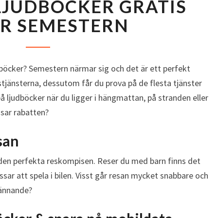
LJUDBÖCKER GRATIS
Y
S
R SEMESTERN
S
N
A
P
udböcker? Semestern närmar sig och det är ett perfekt
Å
okstjänsterna, dessutom får du prova på de flesta tjänster
L
 på ljudböcker när du ligger i hängmattan, på stranden eller
J
nsar rabatten?
U
D
san
B
Ö
 den perfekta reskompisen. Reser du med barn finns det
C
sar att spela i bilen. Visst går resan mycket snabbare och
K
E
pännande?
R
G