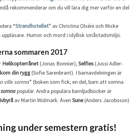
N
ndå rekommenderar om du vill lära dig mer varför en del
ndera “
Strandhotellet
” av Christina Olséni och Micke
ppläsare. Humor och mord i idyllisk småstadsmiljö.
kerna sommaren 2017
r
Helikopterrånet
(Jonas Bonnier),
Selfies
(Jussi Adler-
kom din rygg
(Sofie Sarenbrant). I barnavdelningen är
a ville somna
” (boken som fick; en del; barn att somna
e somna
populär. Andra populära barnljudböcker är
ivbyrå
av Martin Widmark. Även
Sune
(Anders Jacobsson)
ing under semestern gratis!