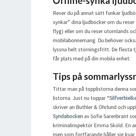
Offline-synka ljudb
Reser du på annat sätt funkar ljudböc
synkar” dina ljudböcker om du rese
flyg) eller om du reser utomlands oc
mobilabonnemang. Du behöver också 
lyssna helt störningsfritt. De flesta 
får plats med på din mobila enhet.
Tips på sommarlyss
Tittar man på topplistorna denna so
listorna. Just nu toppar “
Silfverbielk
skriver an Buthler & Öhrlund och upp
Syndabocken
av Sofie Sarenbrant som
kriminalinspektör Emma Sköld. En a
men som fortfarande håller sig kvar 