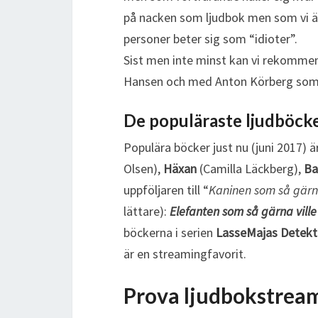
på nacken som ljudbok men som vi ä
personer beter sig som “idioter”.
Sist men inte minst kan vi rekomme
Hansen och med Anton Körberg som u
De populäraste ljudböc
Populära böcker just nu (juni 2017) ä
Olsen),
Häxan
(Camilla Läckberg),
Ba
uppföljaren till “
Kaninen som så gärn
lättare):
Elefanten som så gärna vill
böckerna i serien
LasseMajas Detekt
är en streamingfavorit.
Prova ljudbokstream