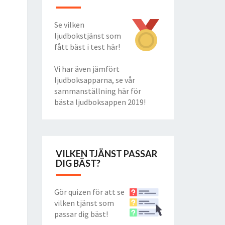
Se vilken
ljudbokstjänst som
fått bäst i test här!
Vi har även jämfört
ljudboksapparna, se vår
sammanställning här för
bästa ljudboksappen 2019
!
VILKEN TJÄNST PASSAR
DIG BÄST?
Gör quizen för att se
vilken tjänst som
passar dig bäst!