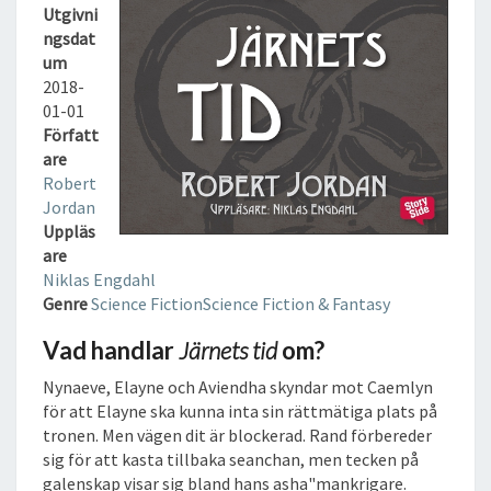
I
Utgivni
D
ngsdat
L
um
J
2018-
U
01-01
D
Författ
B
are
O
Robert
K
Jordan
Uppläs
are
Niklas Engdahl
Genre
Science Fiction
Science Fiction & Fantasy
Vad handlar
Järnets tid
om?
Nynaeve, Elayne och Aviendha skyndar mot Caemlyn
för att Elayne ska kunna inta sin rättmätiga plats på
tronen. Men vägen dit är blockerad. Rand förbereder
sig för att kasta tillbaka seanchan, men tecken på
galenskap visar sig bland hans asha"mankrigare.