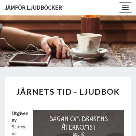
JÄMFÖR LJUDBÖCKER
Toggl
navig
J
JÄRNETS TID - LJUDBOK
Ä
R
N
E
Utgiven
T
av
S
Storysi
T
de