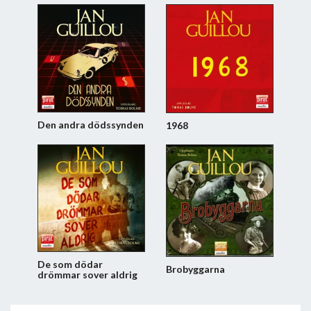
Den andra dödssynden
1968
De som dödar
Brobyggarna
drömmar sover aldrig