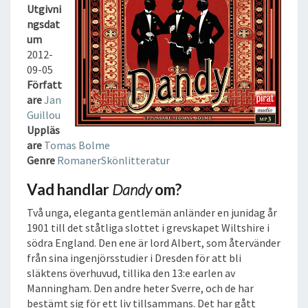
D
Utgivni
B
ngsdat
O
um
K
2012-
09-05
Författ
are
Jan
Guillou
Uppläs
are
Tomas Bolme
Genre
Romaner
Skönlitteratur
Vad handlar
Dandy
om?
Två unga, eleganta gentlemän anländer en junidag år
1901 till det ståtliga slottet i grevskapet Wiltshire i
södra England. Den ene är lord Albert, som återvänder
från sina ingenjörsstudier i Dresden för att bli
släktens överhuvud, tillika den 13:e earlen av
Manningham. Den andre heter Sverre, och de har
bestämt sig för ett liv tillsammans. Det har gått