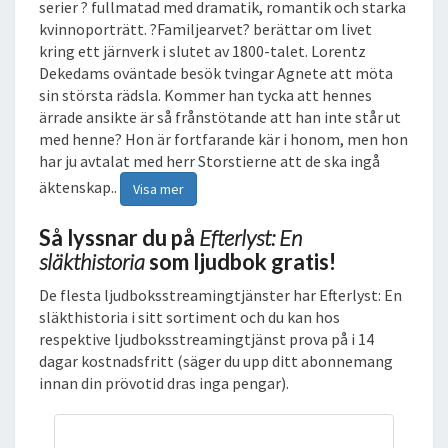
serier ? fullmatad med dramatik, romantik och starka
B
kvinnoporträtt. ?Familjearvet? berättar om livet
O
kring ett järnverk i slutet av 1800-talet. Lorentz
K
Dekedams oväntade besök tvingar Agnete att möta
sin största rädsla. Kommer han tycka att hennes
ärrade ansikte är så frånstötande att han inte står ut
med henne? Hon är fortfarande kär i honom, men hon
har ju avtalat med herr Storstierne att de ska ingå
äktenskap..
Visa mer
Så lyssnar du på
Efterlyst: En
släkthistoria
som ljudbok gratis!
De flesta ljudboksstreamingtjänster har Efterlyst: En
släkthistoria i sitt sortiment och du kan hos
respektive ljudboksstreamingtjänst prova på i 14
dagar kostnadsfritt (säger du upp ditt abonnemang
innan din prövotid dras inga pengar).