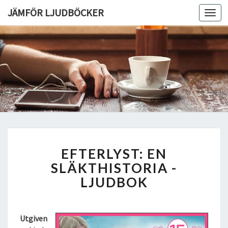
JÄMFÖR LJUDBÖCKER
Toggl
navig
E
EFTERLYST: EN
F
T
SLÄKTHISTORIA -
E
LJUDBOK
R
L
Y
Utgiven
S