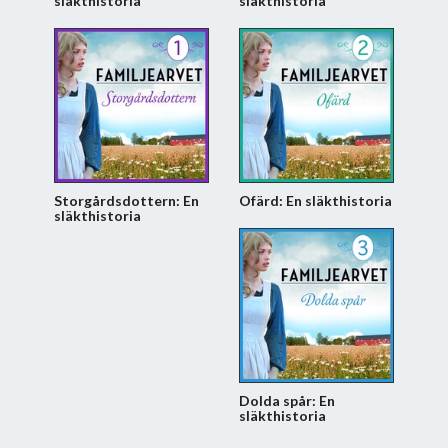
släkthistoria
släkthistoria
Storgårdsdottern: En
Ofärd: En släkthistoria
släkthistoria
Dolda spår: En
släkthistoria