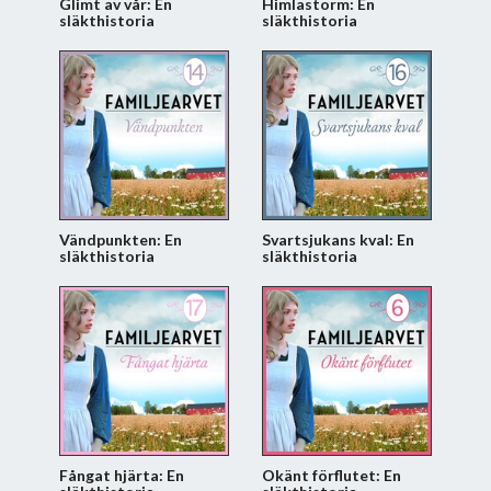
Glimt av vår: En
Himlastorm: En
släkthistoria
släkthistoria
Vändpunkten: En
Svartsjukans kval: En
släkthistoria
släkthistoria
Fångat hjärta: En
Okänt förflutet: En