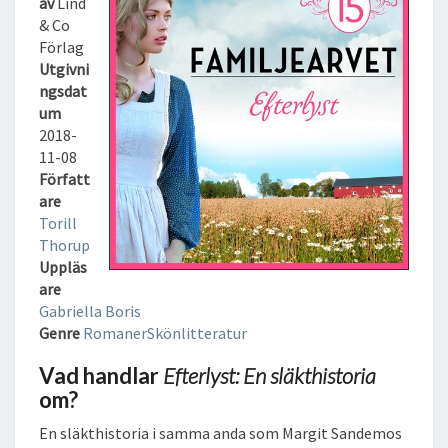
av
Lind
T
& Co
:
Förlag
E
Utgivni
N
ngsdat
S
um
L
2018-
Ä
11-08
K
Författ
T
are
H
Torill
I
Thorup
S
Uppläs
T
are
O
Gabriella Boris
R
Genre
Romaner
Skönlitteratur
I
A
Vad handlar
Efterlyst: En släkthistoria
L
om?
J
U
En släkthistoria i samma anda som Margit Sandemos
D