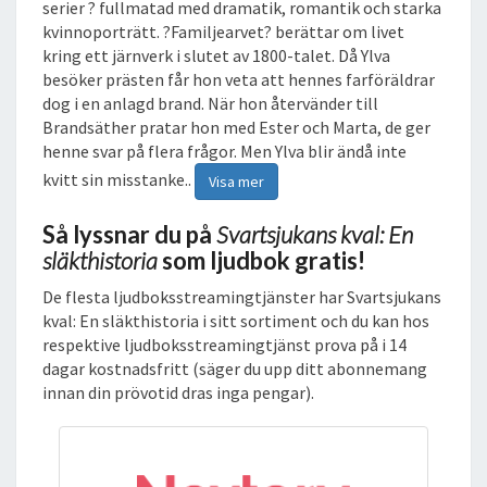
serier ? fullmatad med dramatik, romantik och starka
R
kvinnoporträtt. ?Familjearvet? berättar om livet
I
kring ett järnverk i slutet av 1800-talet. Då Ylva
A
besöker prästen får hon veta att hennes farföräldrar
L
dog i en anlagd brand. När hon återvänder till
J
Brandsäther pratar hon med Ester och Marta, de ger
U
henne svar på flera frågor. Men Ylva blir ändå inte
D
kvitt sin misstanke..
Visa mer
B
O
Så lyssnar du på
Svartsjukans kval: En
K
släkthistoria
som ljudbok gratis!
De flesta ljudboksstreamingtjänster har Svartsjukans
kval: En släkthistoria i sitt sortiment och du kan hos
respektive ljudboksstreamingtjänst prova på i 14
dagar kostnadsfritt (säger du upp ditt abonnemang
innan din prövotid dras inga pengar).