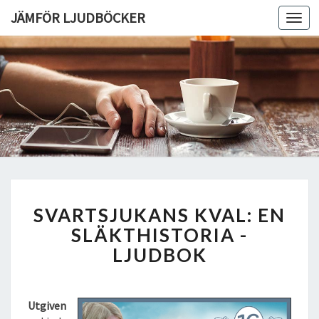
JÄMFÖR LJUDBÖCKER
Toggl
navig
S
SVARTSJUKANS KVAL: EN
V
A
SLÄKTHISTORIA -
R
LJUDBOK
T
S
J
Utgiven
U