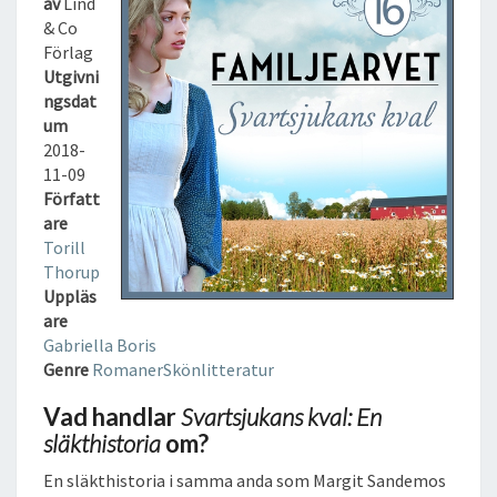
av
Lind
K
& Co
A
Förlag
N
Utgivni
S
ngsdat
K
um
V
2018-
A
11-09
L
Författ
:
are
E
Torill
N
Thorup
S
Uppläs
L
are
Ä
Gabriella Boris
K
Genre
Romaner
Skönlitteratur
T
H
Vad handlar
Svartsjukans kval: En
I
släkthistoria
om?
S
T
En släkthistoria i samma anda som Margit Sandemos
O