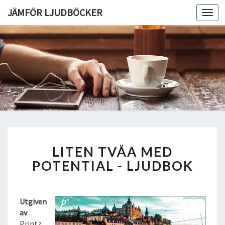
JÄMFÖR LJUDBÖCKER
Toggl
navig
L
LITEN TVÅA MED
I
T
POTENTIAL - LJUDBOK
E
N
T
Utgiven
V
av
Å
Printz