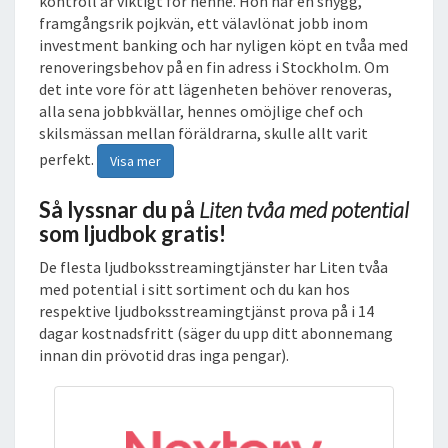
kontroll är viktigt för henne. Hon har en snygg,
framgångsrik pojkvän, ett välavlönat jobb inom
investment banking och har nyligen köpt en tvåa med
renoveringsbehov på en fin adress i Stockholm. Om
det inte vore för att lägenheten behöver renoveras,
alla sena jobbkvällar, hennes omöjlige chef och
skilsmässan mellan föräldrarna, skulle allt varit
perfekt.
Visa mer
Så lyssnar du på
Liten tvåa med potential
som ljudbok gratis!
De flesta ljudboksstreamingtjänster har Liten tvåa
med potential i sitt sortiment och du kan hos
respektive ljudboksstreamingtjänst prova på i 14
dagar kostnadsfritt (säger du upp ditt abonnemang
innan din prövotid dras inga pengar).