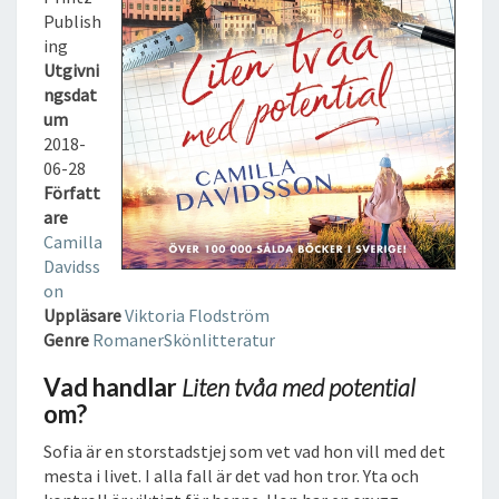
A
Publish
M
ing
E
Utgivni
D
ngsdat
P
um
O
2018-
T
06-28
E
Författ
N
are
T
Camilla
I
Davidss
A
on
L
Uppläsare
Viktoria Flodström
L
Genre
Romaner
Skönlitteratur
J
U
Vad handlar
Liten tvåa med potential
D
om?
B
O
Sofia är en storstadstjej som vet vad hon vill med det
K
mesta i livet. I alla fall är det vad hon tror. Yta och