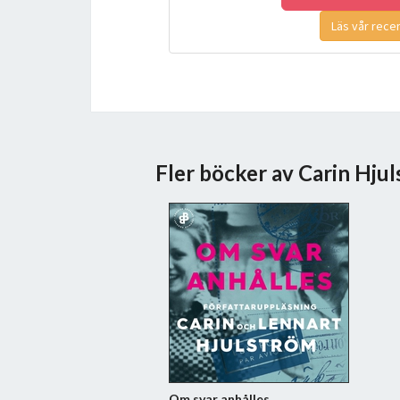
Läs vår rece
Fler böcker av Carin Hju
Om svar anhålles