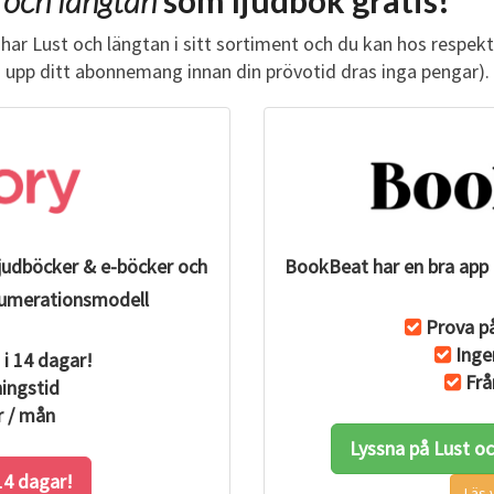
 och längtan
som ljudbok gratis!
O
K
har Lust och längtan i sitt sortiment och du kan hos respek
u upp ditt abonnemang innan din prövotid dras inga pengar).
ljudböcker & e-böcker och
BookBeat har en bra app 
renumerationsmodell
Prova på
Inge
 i 14 dagar!
Frå
ingstid
r / mån
Lyssna på Lust o
 14 dagar!
Läs 