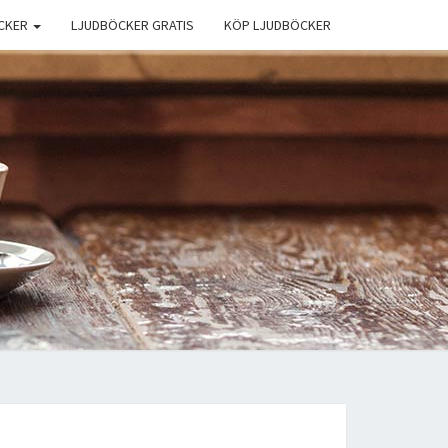
CKER
LJUDBÖCKER GRATIS
KÖP LJUDBÖCKER