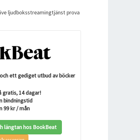
tive ljudboksstreamingtjänst prova
och ett gediget utbud av böcker
 gratis, 14 dagar!
n bindningstid
n 99 kr / mån
ch längtan hos BookBeat
vår recension