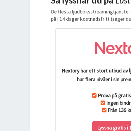
Så lyssnar du på
Lust
De flesta ljudboksstreamingtjänster 
på i 14 dagar kostnadsfritt (säger d
Nextory har ett stort utbud av 
har flera nivåer i sin p
Prova på gratis
Ingen bindn
Från 139 k
Lyssna gratis i