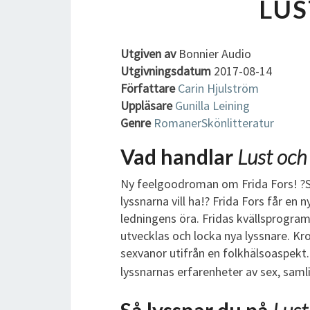
LUS
Utgiven av
Bonnier Audio
Utgivningsdatum
2017-08-14
Författare
Carin Hjulström
Uppläsare
Gunilla Leining
Genre
Romaner
Skönlitteratur
Vad handlar
Lust och
Ny feelgoodroman om Frida Fors! ?Se
lyssnarna vill ha!? Frida Fors får e
ledningens öra. Fridas kvällsprogram
utvecklas och locka nya lyssnare. K
sexvanor utifrån en folkhälsoaspekt.
lyssnarnas erfarenheter av sex, saml