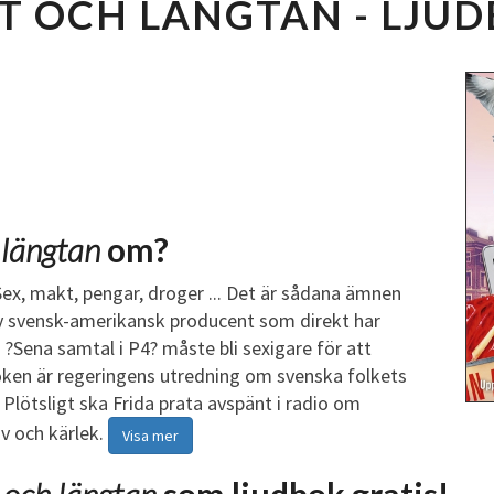
T OCH LÄNGTAN - LJU
U
S
T
O
C
H
L
Ä
N
 längtan
om?
G
T
x, makt, pengar, droger ... Det är sådana ämnen
A
n ny svensk-amerikansk producent som direkt har
N
 ?Sena samtal i P4? måste bli sexigare för att
L
roken är regeringens utredning om svenska folkets
J
 Plötsligt ska Frida prata avspänt i radio om
U
iv och kärlek.
Visa mer
D
B