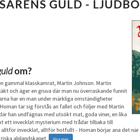
SARENS GULD - LJUDB
S
A
R
E
N
S
G
U
L
guld
om?
D
L
en gammal klasskamrat, Martin Johnson. Martin
J
kt och äger en gruva där man nu överraskande funnit
U
arna har en man under märkliga omständigheter
D
Homan tar sig förstås an fallet och följer med Martin
B
e där han undfägnas med utsökt mat, goda viner, en lika
O
ett invecklat mysterium med trådar tilbaka till
K
alltför invecklat, alltför hotfullt - Homan börjar ana det nä
ziska alplandskapet.
Visa mer