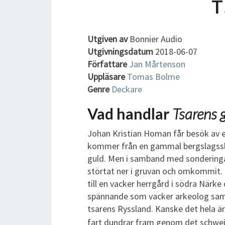
T
Utgiven av
Bonnier Audio
Utgivningsdatum
2018-06-07
Författare
Jan Mårtenson
Uppläsare
Tomas Bolme
Genre
Deckare
Vad handlar
Tsarens 
Johan Kristian Homan får besök av 
kommer från en gammal bergslagsslä
guld. Men i samband med sondering
störtat ner i gruvan och omkommit. 
till en vacker herrgård i södra Närk
spännande som vacker arkeolog samt 
tsarens Ryssland. Kanske det hela är 
fart dundrar fram genom det schwei