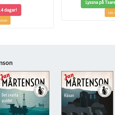
Lyssna på Tsar
 14 dagar!
Läs 
nsion
enson