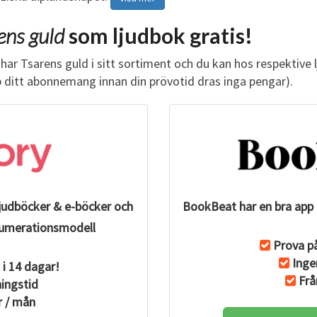
ens guld
som ljudbok gratis!
har Tsarens guld i sitt sortiment och du kan hos respektive
p ditt abonnemang innan din prövotid dras inga pengar).
ljudböcker & e-böcker och
BookBeat har en bra app 
renumerationsmodell
Prova på
Inge
 i 14 dagar!
Frå
ingstid
r / mån