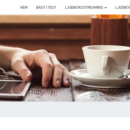
HEM
BÄST I TEST
LJUDBOKSSTREAMING
LJUDBÖ
T