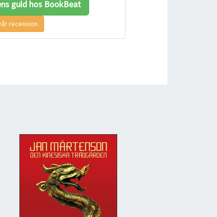
ens guld hos BookBeat
vår recension