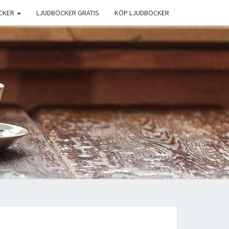
CKER
LJUDBÖCKER GRATIS
KÖP LJUDBÖCKER