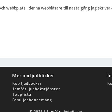
ch webbplats i denna webbläsare till nästa gång jag skrive
Mer om ljudböcker
I
Köp ljudböcker
Ko
Jämför ljudbokstjänster
Topplista
Familjeabonnemang
© 2026
|
Jämför Ljudböcker