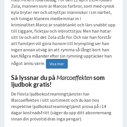
Zola, mannen som är Marcos farbror, som med cynisk
kyla bryter ner och utnyttjar människor i sin närhet,
och tvingar klanens medlemmar in i
kriminalitet.Marco är snabbtänkt och lärs snabbt upp
till tiggare, ficktjuv och inbrottstjuv. Men han hatar
sitt liv och allt det Zola står för. Och när han förstår
att familjen vill göra honom till krympling ser han
ingen annan utväg än att rymma så långt bort han
kan.Några måander efter sin rymning upptäcker han
något ännu värre.
Visa mer
Så lyssnar du på
Marcoeffekten
som
ljudbok gratis!
De flesta ljudboksstreamingtjänster har
Marcoeffekten i sitt sortiment och du kan hos
respektive ljudboksstreamingtjänst prova på i 14
dagar kostnadsfritt (säger du upp ditt abonnemang
innan din prövotid dras inga pengar).