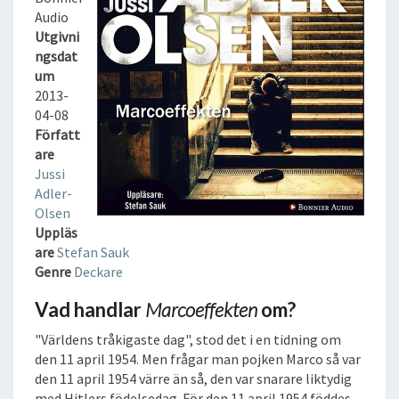
E
Audio
K
Utgivni
T
ngsdat
E
um
N
2013-
L
04-08
J
Författ
U
are
D
Jussi
B
Adler-
O
Olsen
K
Uppläs
are
Stefan Sauk
Genre
Deckare
Vad handlar
Marcoeffekten
om?
"Världens tråkigaste dag", stod det i en tidning om
den 11 april 1954. Men frågar man pojken Marco så var
den 11 april 1954 värre än så, den var snarare liktydig
med Hitlers födelsedag. För den 11 april 1954 föddes